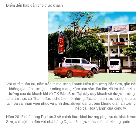
Điểm đến hấp dẫn cho thực khách
Với vị trí thuận lợi, nằm trên trục đường Thanh Niên (Phường Bắc Sơn, gần bã
không gian ấn tượng, thơ mộng mang đậm bản sắc dân tộc, đã trở thành địa 
tưởng của du khách khi về T.X Sầm Sơn. Tại đây quý khách sẽ được thưởng
của ẩm thực xứ Thanh được chế biến từ những đặc sản biển tươi sống, qua bà
tài hoa và nhân viên phục vụ xinh đẹp, duyên dáng trong không gian ấn tượn
nếp cái Hoa Vàng” của công ty.
Năm 2012 nhà hàng Dạ Lan 3 sẽ chính thức khai trương phục vụ du khách và
Sơn, chỉ một lần đến với nhà hàng Dạ lan 3, thực khách sẽ mãi không quên.