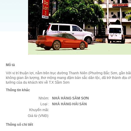
Mô tả
Với vị trí thuận lợi, nằm trên trục đường Thanh Niên (Phường Bắc Sơn, gần bã
không gian ấn tượng, thơ mộng mang đậm bản sắc dân tộc, đã trở thành địa ch
tưởng của du khách khi về T.X Sầm Sơn
Thông tin khác
Nhóm:
NHÀ HÀNG SẦM SƠN
Loại :
NHÀ HÀNG HẢI SẢN
Khuyến mãi:
Giá từ (VNĐ):
Thông số chi tiết