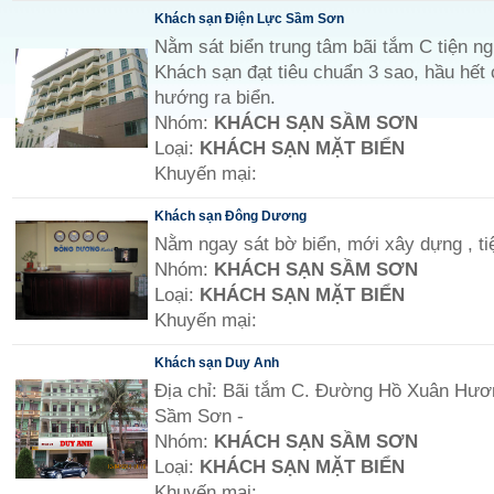
Khách sạn Điện Lực Sầm Sơn
Nằm sát biển trung tâm bãi tắm C tiện ng
Khách sạn đạt tiêu chuẩn 3 sao, hầu hết
hướng ra biển.
Nhóm:
KHÁCH SẠN SẦM SƠN
Loại:
KHÁCH SẠN MẶT BIỂN
Khuyến mại:
Khách sạn Đông Dương
Nằm ngay sát bờ biển, mới xây dựng , tiệ
Nhóm:
KHÁCH SẠN SẦM SƠN
Loại:
KHÁCH SẠN MẶT BIỂN
Khuyến mại:
Khách sạn Duy Anh
Địa chỉ: Bãi tắm C. Đường Hồ Xuân Hư
Sầm Sơn -
Nhóm:
KHÁCH SẠN SẦM SƠN
Loại:
KHÁCH SẠN MẶT BIỂN
Khuyến mại: